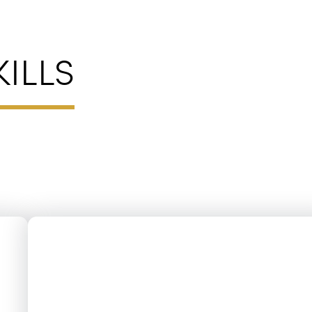
KILLS