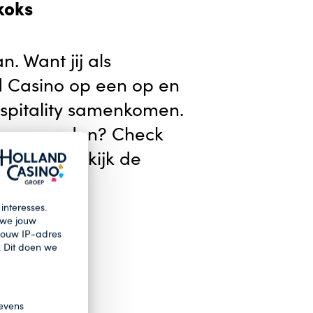
koks
. Want jij als
d Casino op een op en
spitality samenkomen.
erig geworden? Check
ngen en bekijk de
interesses.
 we jouw
 jouw IP-adres
. Dit doen we
evens