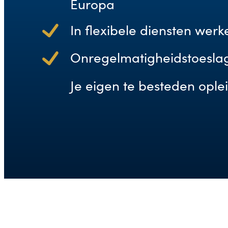
Europa
In flexibele diensten werk
Onregelmatigheidstoesla
Je eigen te besteden opl