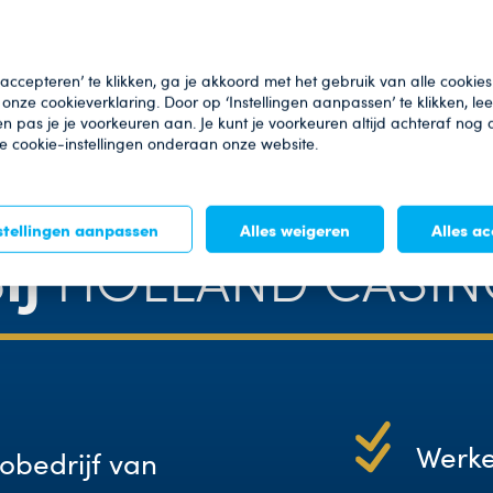
 accepteren’ te klikken, ga je akkoord met het gebruik van alle cookies
onze cookieverklaring. Door op ‘Instellingen aanpassen’ te klikken, le
n pas je je voorkeuren aan. Je kunt je voorkeuren altijd achteraf nog
de cookie-instellingen onderaan onze website.
stellingen aanpassen
Alles weigeren
Alles a
IJ
HOLLAND CASINO
Werke
obedrijf van