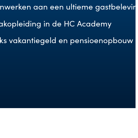
werken aan een ultieme gastbelevi
akopleiding in de HC Academy
ijks vakantiegeld en pensioenopbouw